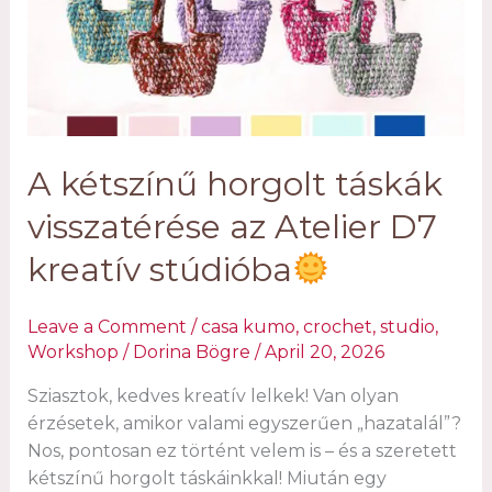
válik
az
Atelier
D7
szakemberével
–
A kétszínű horgolt táskák
interjú
Bögre
visszatérése az Atelier D7
Dorinával
kreatív stúdióba
Leave a Comment
/
casa kumo
,
crochet
,
studio
,
Workshop
/
Dorina Bögre
/
April 20, 2026
Sziasztok, kedves kreatív lelkek! Van olyan
érzésetek, amikor valami egyszerűen „hazatalál”?
Nos, pontosan ez történt velem is – és a szeretett
kétszínű horgolt táskáinkkal! Miután egy