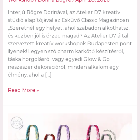
Interjú Bögre Dorinával, az Atelier D7 kreatív
stúdió alapítójával az Esküvő Classic Magazinban
,,Szeretnél egy helyet, ahol szabadon alkothatsz,
és közben jól is érzed magad? Az Atelier D7 által
szervezett kreatív workshopok Budapesten pont
ilyenek! Legyen szó charm karkötő készítésről,
táska horgolásról vagy egyedi Glow & Go
neszeszer dekorációról, minden alkalom egy
élmény, ahol a […]
Kreatív
Read More »
workshopok
Budapesten,
ahol
az
alkotás
élménnyé