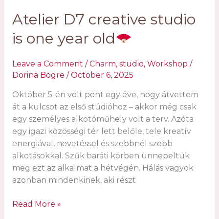
Atelier D7 creative studio
is one year old
Leave a Comment
/
Charm
,
studio
,
Workshop
/
Dorina Bögre
/
October 6, 2025
Október 5-én volt pont egy éve, hogy átvettem
át a kulcsot az első stúdióhoz – akkor még csak
egy személyes alkotóműhely volt a terv. Azóta
egy igazi közösségi tér lett belőle, tele kreatív
energiával, nevetéssel és szebbnél szebb
alkotásokkal. Szűk baráti körben ünnepeltük
meg ezt az alkalmat a hétvégén. Hálás vagyok
azonban mindenkinek, aki részt
Atelier
Read More »
D7