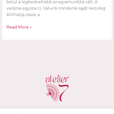
belül a legkedveltebb programunkká vált. A
varázsa egyszerű: nálunk mindenki saját kezűleg
állíthatja össze a
The
Read More »
first
charm
bracelet
workshop
in
Hungary
–
this
is
how
the
Atelier
D7