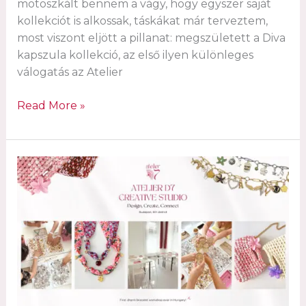
motoszkált bennem a vágy, hogy egyszer saját
kollekciót is alkossak, táskákat már terveztem,
most viszont eljött a pillanat: megszületett a Diva
kapszula kollekció, az első ilyen különleges
válogatás az Atelier
Introducing
Read More »
the
Diva
Collection
–
Atelier
D7’s
first
capsule
collection