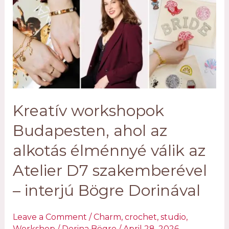
Kreatív workshopok
Budapesten, ahol az
alkotás élménnyé válik az
Atelier D7 szakemberével
– interjú Bögre Dorinával
Leave a Comment
/
Charm
,
crochet
,
studio
,
Workshop
/
Dorina Bögre
/
April 28, 2026