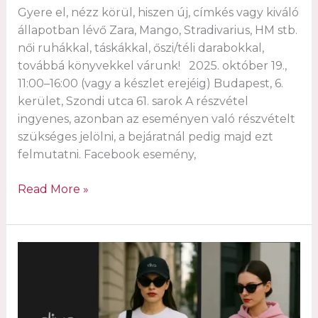
Gyere el, nézz körül, hiszen új, címkés vagy kiváló
állapotban lévő Zara, Mango, Stradivarius, HM stb.
női ruhákkal, táskákkal, őszi/téli darabokkal,
továbbá könyvekkel várunk! 2025. október 19.,
11:00–16:00 (vagy a készlet erejéig) Budapest, 6.
kerület, Szondi utca 61. sarok A részvétel
ingyenes, azonban az eseményen való részvételt
szükséges jelölni, a bejáratnál pedig majd ezt
felmutatni. Facebook esemény,
Wardrobe
Read More »
sale
at
Atelier
D7
creative
studio