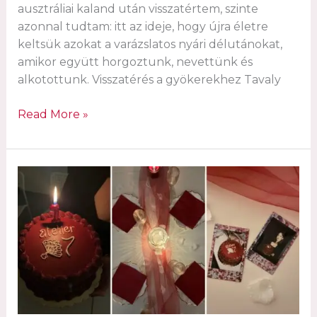
ausztráliai kaland után visszatértem, szinte
azonnal tudtam: itt az ideje, hogy újra életre
keltsük azokat a varázslatos nyári délutánokat,
amikor együtt horgoztunk, nevettünk és
alkotottunk. Visszatérés a gyökerekhez Tavaly
A
Read More »
kétszínű
horgolt
táskák
visszatérése
az
Atelier
D7
kreatív
stúdióba