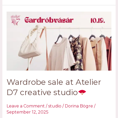
creative
studio
is
one
year
old
Wardrobe sale at Atelier
D7 creative studio
Leave a Comment
/
studio
/
Dorina Bögre
/
September 12, 2025