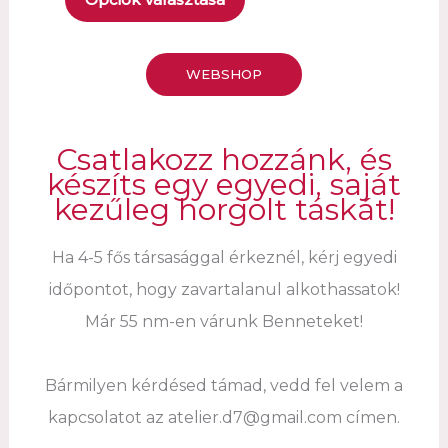
24,000 Ft.
18,000 Ft.
WEBSHOP
Csatlakozz hozzánk, és
készíts egy egyedi, saját
kezűleg horgolt táskát!
Ha 4-5 fős társasággal érkeznél, kérj egyedi
időpontot, hogy zavartalanul alkothassatok!
Már 55 nm-en várunk Benneteket!
Bármilyen kérdésed támad, vedd fel velem a
kapcsolatot az atelier.d7@gmail.com címen.