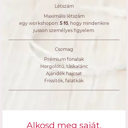
Létszám
Maximális létszám
egy workshopon:
5 fő
, hogy mindenkire
jusson személyes figyelem.
Csomag
Prémium fonalak
Horgolótű, táskalánc
Ajándék hajcsat
Frissítők, falatkák
Alkosd meg saját,