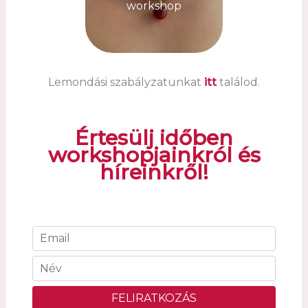
workshop
Lemondási szabályzatunkat
itt
találod.
Értesülj időben
workshopjainkról és
híreinkről!