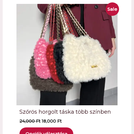
Sale
Product
on
sale
Szőrös horgolt táska több színben
Original
Current
24,000
Ft
18,000
Ft
price
price
was:
is:
Opciók választása