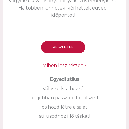
vágyóknak vagy anya-lánya közös élményként!
Ha többen jönnétek, kérhettek egyedi
időpontot!
RÉSZLETEK
Miben lesz részed?
Egyedi stílus
Válaszd ki a hozzád
legjobban passzoló fonalszínt
és hozd létre a saját
stílusodhoz illő táskát!