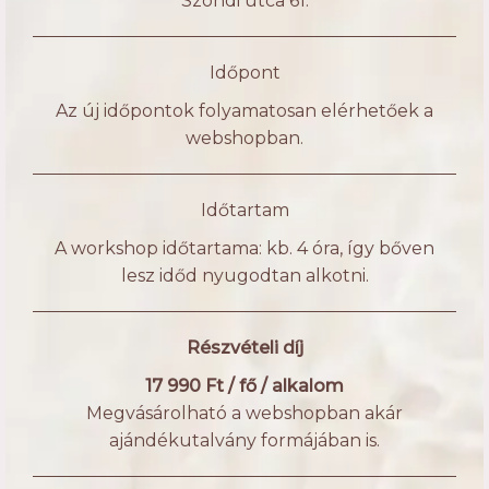
Szondi utca 61.
Időpont
Az új időpontok folyamatosan elérhetőek a
webshopban.
Időtartam
A workshop időtartama: kb. 4 óra, így bőven
lesz időd nyugodtan alkotni.
Részvételi díj
17 990 Ft / fő / alkalom
Megvásárolható a webshopban akár
ajándékutalvány formájában is.