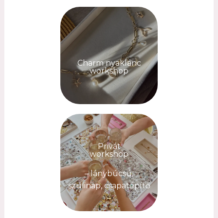
Charm nyaklánc
workshop
Privát
workshop
– lánybúcsú,
szülinap, csapatépítő
–