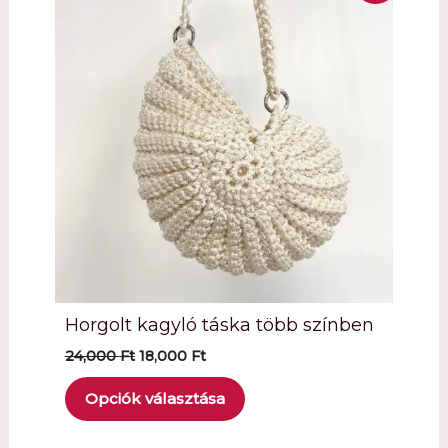
on
sale
Horgolt kagyló táska több színben
Original
Current
24,000
Ft
18,000
Ft
price
price
was:
is:
Opciók választása
24,000 Ft.
18,000 Ft.