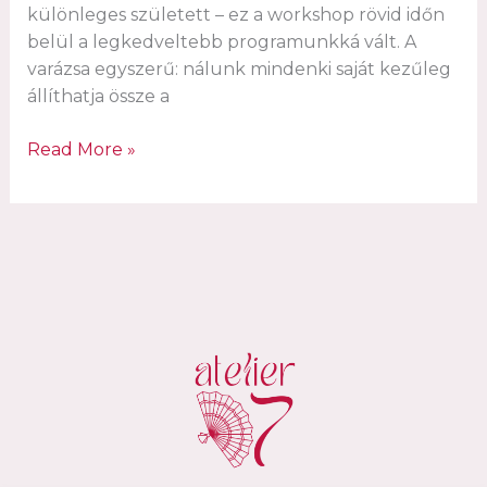
különleges született – ez a workshop rövid időn
belül a legkedveltebb programunkká vált. A
varázsa egyszerű: nálunk mindenki saját kezűleg
állíthatja össze a
Az
Read More »
első
charm
karkötő
workshop
Magyarországon
–
így
indult
az
Atelier
D7
kreatív