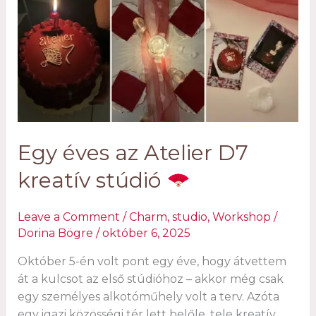
Egy éves az Atelier D7
kreatív stúdió
Leave a Comment
/
Charm
,
studio
,
Workshop
/
Dorina Bögre
/
október 6, 2025
Október 5-én volt pont egy éve, hogy átvettem
át a kulcsot az első stúdióhoz – akkor még csak
egy személyes alkotóműhely volt a terv. Azóta
egy igazi közösségi tér lett belőle, tele kreatív