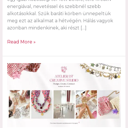
energiával, nevetéssel és szebbnél szebb
alkotásokkal. Szűk baráti körben ünnepeltük
meg ezt az alkalmat a hétvégén. Hálás vagyok
azonban mindenkinek, aki részt […]
Egy
Read More »
éves
az
Atelier
D7
kreatív
stúdió