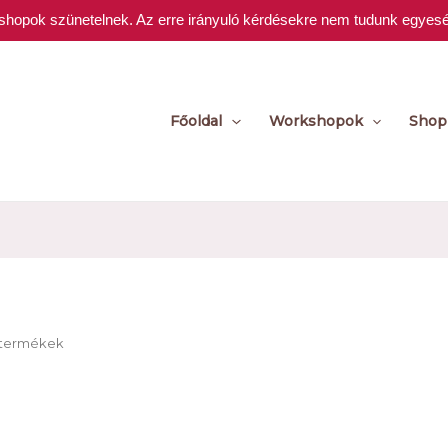
rkshopok szünetelnek. Az erre irányuló kérdésekre nem tudunk egyesé
Főoldal
Workshopok
Shop
ő termékek