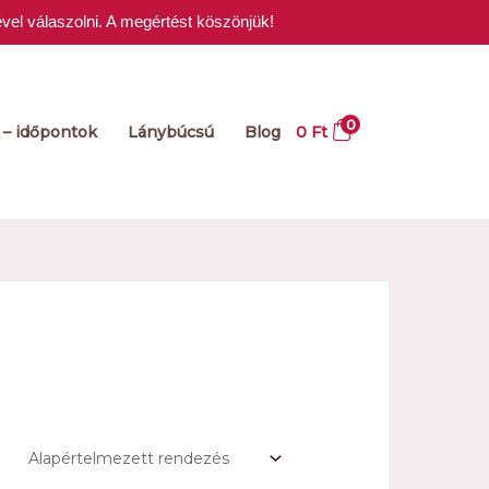
vel válaszolni. A megértést köszönjük!
0
 – időpontok
Lánybúcsú
Blog
0
Ft