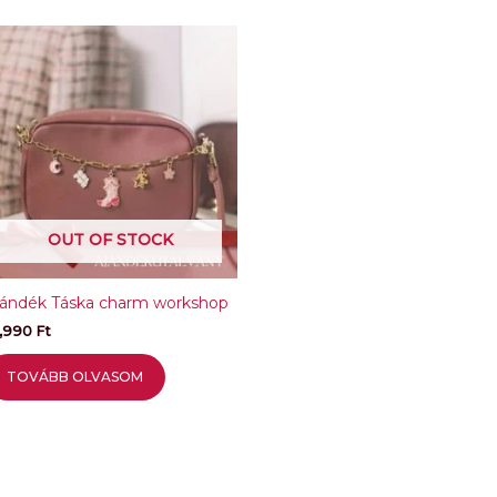
OUT OF STOCK
jándék Táska charm workshop
4,990
Ft
TOVÁBB OLVASOM