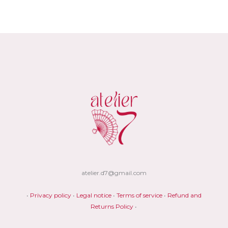
lon
k
atelier.d7@gmail.com
•
Privacy policy
•
Legal notice
•
Terms of service
•
Refund and
Returns Policy
•