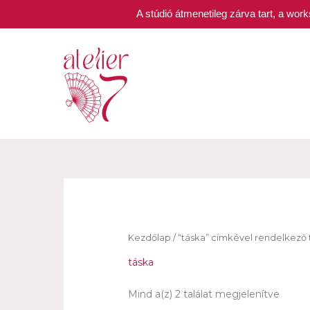
A stúdió átmenetileg zárva tart, a wo
Skip
to
content
Kezdőlap
/ “táska” címkével rendelkez
táska
Mind a(z) 2 találat megjelenítve