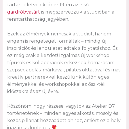
tartani, illetve október 19-én az első
gardróbvásárt
is megszervezzük a stúdióban a
fenntarthatóság jegyében.
Ezek az élmények nemcsak a stúdiót, hanem
engem is rengeteget formáltak – mindig új
inspirációt és lendületet adtak a folytatáshoz. És
ez még csak a kezdet! Izgalmas új workshop
típusok és kollaborációk érkeznek hamarosan:
szépségápolási márkával, pilates oktatóval és más
kreatív partnerekkel készülünk különleges
élményekkel és workshopokkal az őszi-téli
időszakra és az új évre.
Köszönöm, hogy részesei vagytok az Atelier D7
történetének – minden egyes alkotás, mosoly és
közös pillanat hozzáadott ahhoz, amiért ez a hely
igazán különleges.