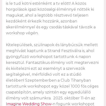
is le tud kötni esténként a tv előtt! A közös
horgolások igazi közösségi élménnyé nőtték ki
magukat, ahol a legtöbb résztvevő teljesen
kezdőként érkezik hozzánk, azonban
sikerélménnyel és egy csodás táskával távozik a
workshop végén.
Kitelepülések, szülinapok és lánybúcsúk mellett
meghívást kaptunk a Strand Fesztiválra is, ahol
gyöngyfűző workshopot tartottunk 4 napon
keresztül. Fantasztikus élmény volt megtervezni
és kivitelezni ezt az eseményt a szervezők
segítségével, mérföldkő volt ez a stúdió
életében! Szeptemberben a Club Tihanyban
tartottunk workshopot egy közel 1000 fős céges
csapatépítőn, amely szintén egy egyedülálló
élmény volt számunkra. 2025. október 11-én az
Imagine Wedding Show-
n fogunk workshopot