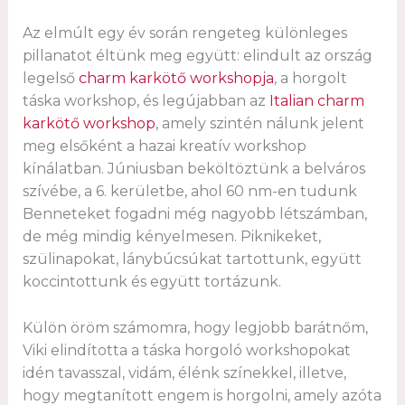
Az elmúlt egy év során rengeteg különleges
pillanatot éltünk meg együtt: elindult az ország
legelső
charm karkötő workshopja
, a horgolt
táska workshop, és legújabban az
Italian charm
karkötő workshop
, amely szintén nálunk jelent
meg elsőként a hazai kreatív workshop
kínálatban. Júniusban beköltöztünk a belváros
szívébe, a 6. kerületbe, ahol 60 nm-en tudunk
Benneteket fogadni még nagyobb létszámban,
de még mindig kényelmesen. Piknikeket,
szülinapokat, lánybúcsúkat tartottunk, együtt
koccintottunk és együtt tortázunk.
Külön öröm számomra, hogy legjobb barátnőm,
Viki elindította a táska horgoló workshopokat
idén tavasszal, vidám, élénk színekkel, illetve,
hogy megtanított engem is horgolni, amely azóta