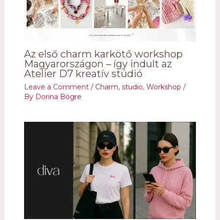
Az első charm karkötő workshop
Magyarországon – így indult az
Atelier D7 kreatív stúdió
Leave a Comment
/
Charm
,
studio
,
Workshop
/
By
Dorina Bögre