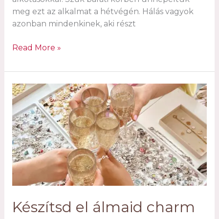
meg ezt az alkalmat a hétvégén. Hálás vagyok
azonban mindenkinek, aki részt
Egy
Read More »
éves
az
Atelier
D7
kreatív
stúdió
Készítsd el álmaid charm