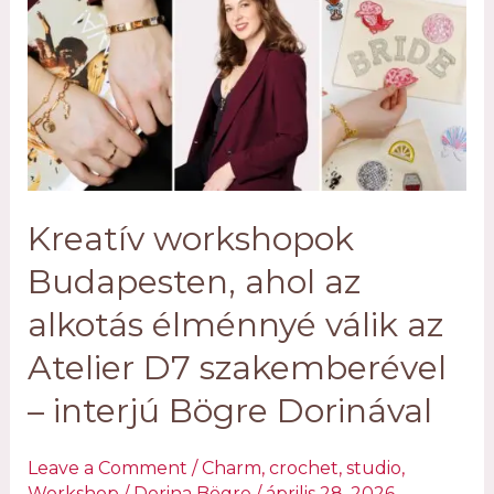
Kreatív workshopok
Budapesten, ahol az
alkotás élménnyé válik az
Atelier D7 szakemberével
– interjú Bögre Dorinával
Leave a Comment
/
Charm
,
crochet
,
studio
,
Workshop
/
Dorina Bögre
/
április 28, 2026