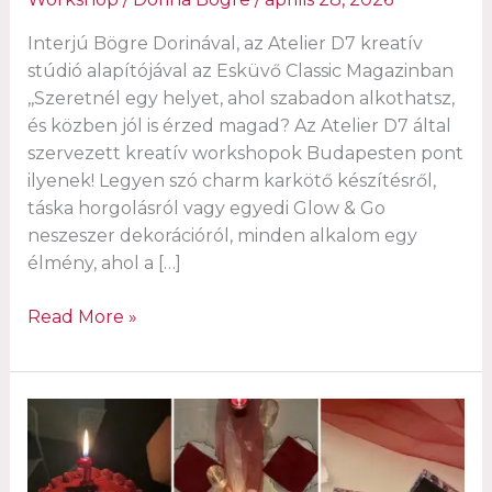
Interjú Bögre Dorinával, az Atelier D7 kreatív
stúdió alapítójával az Esküvő Classic Magazinban
,,Szeretnél egy helyet, ahol szabadon alkothatsz,
és közben jól is érzed magad? Az Atelier D7 által
szervezett kreatív workshopok Budapesten pont
ilyenek! Legyen szó charm karkötő készítésről,
táska horgolásról vagy egyedi Glow & Go
neszeszer dekorációról, minden alkalom egy
élmény, ahol a […]
Kreatív
Read More »
workshopok
Budapesten,
ahol
az
alkotás
élménnyé