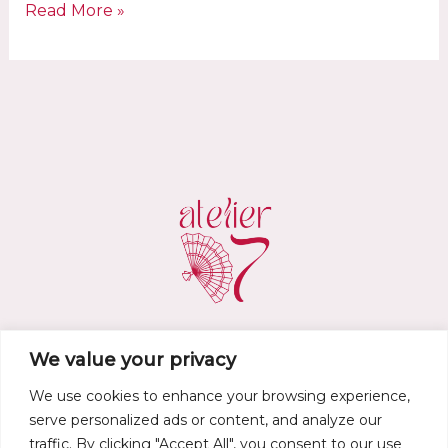
Az
Read More »
első
charm
karkötő
workshop
Magyarországon
–
így
indult
az
Atelier
D7
kreatív
stúdió
We value your privacy
atelier.d7@gmail.com
We use cookies to enhance your browsing experience,
•
Privacy policy
•
Legal notice
•
Terms of service
•
Refund and Returns
serve personalized ads or content, and analyze our
Policy
•
traffic. By clicking "Accept All", you consent to our use