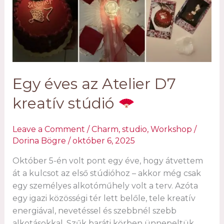
válik
az
Atelier
D7
szakemberével
–
Egy éves az Atelier D7
interjú
Bögre
kreatív stúdió
Dorinával
Leave a Comment
/
Charm
,
studio
,
Workshop
/
Dorina Bögre
/
október 6, 2025
Október 5-én volt pont egy éve, hogy átvettem
át a kulcsot az első stúdióhoz – akkor még csak
egy személyes alkotóműhely volt a terv. Azóta
egy igazi közösségi tér lett belőle, tele kreatív
energiával, nevetéssel és szebbnél szebb
alkotásokkal. Szűk baráti körben ünnepeltük