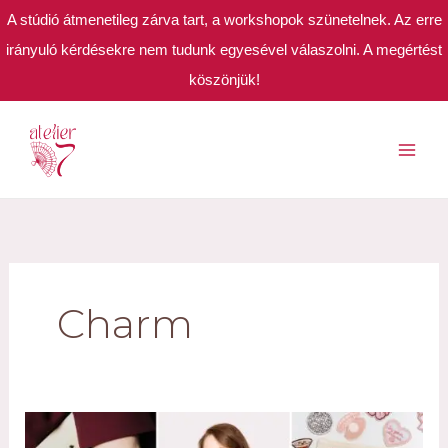
A stúdió átmenetileg zárva tart, a workshopok szünetelnek. Az erre
irányuló kérdésekre nem tudunk egyesével válaszolni. A megértést
köszönjük!
Skip
to
content
Charm