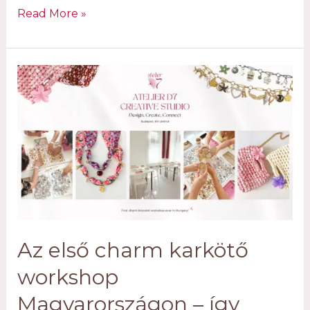
Készítsd
Read More »
el
álmaid
charm
karkötőjét az
Imagine
Wedding
Show-
n
Az első charm karkötő
workshop
Magyarországon – így